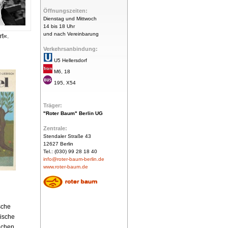
Öffnungszeiten:
Dienstag und Mittwoch
14 bis 18 Uhr
und nach Vereinbarung
rt«.
Verkehrsanbindung:
U5 Hellersdorf
M6, 18
195, X54
Träger:
"Roter Baum" Berlin UG
Zentrale:
Stendaler Straße 43
12627 Berlin
Tel.: (030) 99 28 18 40
info@roter-baum-berlin.de
www.roter-baum.de
sche
lische
lichen