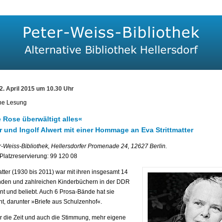
2. April 2015 um 10.30 Uhr
he Lesung
e Rose überwältigt alles«
r und Ingolf Alwert mit einer Hommage an Eva Strittmatter
r-Weiss-Bibliothek, Hellersdorfer Promenade 24, 12627 Berlin.
i. Platzreservierung: 99 120 08
atter (1930 bis 2011) war mit ihren insgesamt 14
den und zahlreichen Kinderbüchern in der DDR
nt und beliebt. Auch 6 Prosa-Bände hat sie
cht, darunter »Briefe aus Schulzenhof«.
ihr die Zeit und auch die Stimmung, mehr eigene