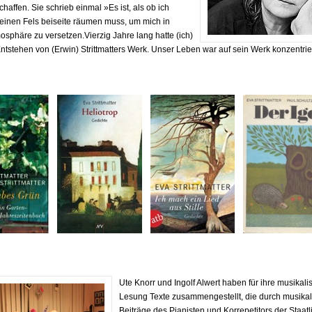
haffen. Sie schrieb einmal »Es ist, als ob ich
 einen Fels beiseite räumen muss, um mich in
sphäre zu versetzen.Vierzig Jahre lang hatte (ich)
ntstehen von (Erwin) Strittmatters Werk. Unser Leben war auf sein Werk konzentrie
Ute Knorr und Ingolf Alwert haben für ihre musikali
Lesung Texte zusammengestellt, die durch musika
Beiträge des Pianisten und Korrepetitors der Staat