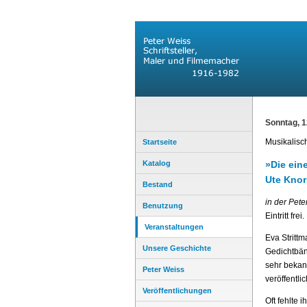
Sonntag, 1
Musikalisc
Startseite
Katalog
»Die ein
Ute Knor
Bestand
in der Pete
Benutzung
Eintritt fre
Veranstaltungen
Eva Strittm
Unsere Geschichte
Gedichtbän
sehr bekan
Peter Weiss
veröffentli
Veröffentlichungen
Oft fehlte 