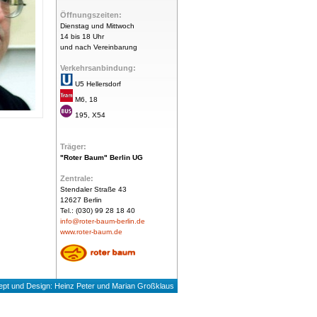
Öffnungszeiten:
Dienstag und Mittwoch
14 bis 18 Uhr
und nach Vereinbarung
Verkehrsanbindung:
U5 Hellersdorf
M6, 18
195, X54
Träger:
"Roter Baum" Berlin UG
Zentrale:
Stendaler Straße 43
12627 Berlin
Tel.: (030) 99 28 18 40
info@roter-baum-berlin.de
www.roter-baum.de
ept und Design:
Heinz Peter
und
Marian Großklaus