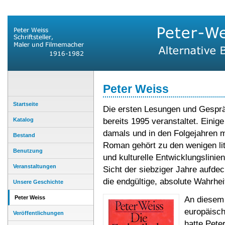
Peter Weiss
Startseite
Die ersten Lesungen und Gespräc
Katalog
bereits 1995 veranstaltet. Einig
damals und in den Folgejahren m
Bestand
Roman gehört zu den wenigen li
Benutzung
und kulturelle Entwicklungslini
Veranstaltungen
Sicht der siebziger Jahre aufde
die endgültige, absolute Wahrhe
Unsere Geschichte
Peter Weiss
An diesem
europäisc
Veröffentlichungen
hatte Pete