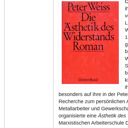
C
i
v
L
W
1
g
b
W
S
b
k
i
besonders auf ihre in der Pete
Recherche zum persönlichen A
Metallarbeiter und Gewerksch
organisierte eine
Ästhetik des
Marxistischen Arbeiterschule